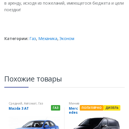
в аренду, исходя из пожеланий, имеющегося бюджета и цели
поездки!
Категории:
Газ
,
Механика
,
Эконом
Похожие товары
Средний
,
Автомат
,
Газ
Минив
эн
,
ГАЗ
ПОПУЛЯРНО
ДИЗЕЛЬ
Mazda 3 AT
Merc
Механ
edes
ика
,
Дизел
Vito
ь