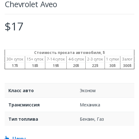
Chevrolet Aveo
$
17
Стоимость проката автомобиля, $
30+ суток
15+ суток
7-14 суток
4-6 суток
2-3 суток
1 сутки
Залог
17$
18$
19$
20$
22$
30$
300$
Класс авто
Эконом
Трансмиссия
Механика
Тип топлива
Бензин, Газ
Цены