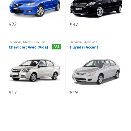
$
22
$
37
Эконом
,
Механика
,
Газ
Эконом
,
Автомат
ГАЗ
Chevrolet Aveo (Vida)
Huyndai Accent
$
17
$
19