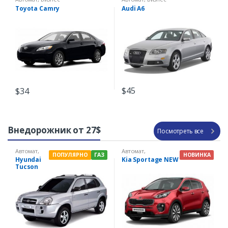
Toyota Camry
Audi A6
$
45
$
34
Внедорожник от 27$
Посмотреть все
Автомат
,
Автомат
,
ПОПУЛЯРНО
ГАЗ
НОВИНКА
Внедорожн
Внедорожник
Hyundai
Kia Sportage NEW
ик
,
Газ
Tucson
4×4