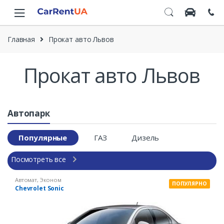
Skip to navigation
Skip to content
Главная
Прокат авто Львов
Прокат авто Львов
Автопарк
Популярные
ГАЗ
Дизель
Посмотреть все
Автомат
,
Эконом
ПОПУЛЯРНО
Chevrolet Sonic