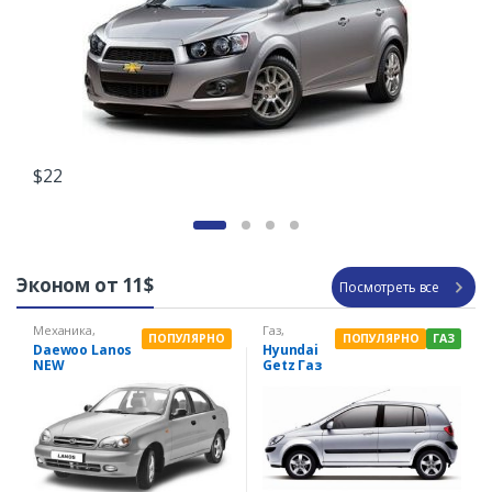
$
22
Эконом от 11$
Посмотреть все
Механика
,
Газ
,
ПОПУЛЯРНО
ПОПУЛЯРНО
ГАЗ
Эконом
Механика
,
Daewoo Lanos
Hyundai
Эконом
NEW
Getz Газ