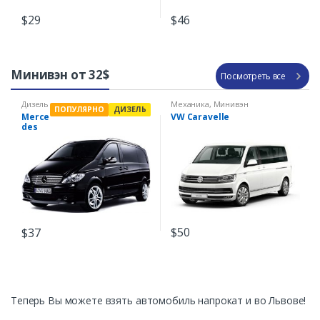
$
46
$
29
Минивэн от 32$
Посмотреть все
Дизель
Механика
,
Минивэн
ПОПУЛЯРНО
ДИЗЕЛЬ
,
Merce
VW Caravelle
Механ
des
ика
,
Минив
Vito
эн
$
50
$
37
Теперь Вы можете взять автомобиль напрокат и во Львове!