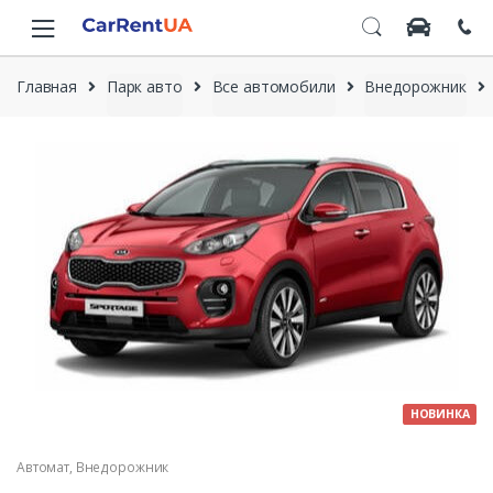
Skip to navigation
Skip to content
Главная
Парк авто
Все автомобили
Внедорожник
НОВИНКА
Автомат
,
Внедорожник