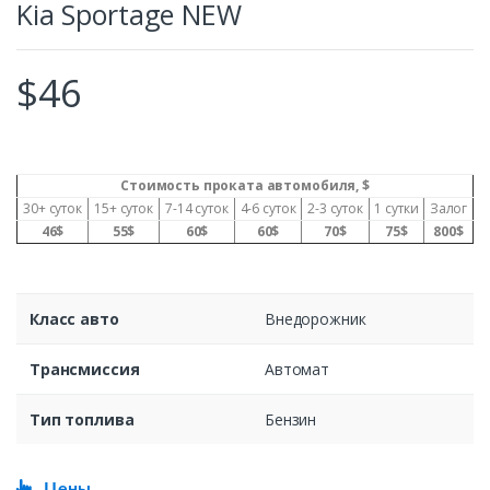
Kia Sportage NEW
$
46
Стоимость проката автомобиля, $
30+ суток
15+ суток
7-14 суток
4-6 суток
2-3 суток
1 сутки
Залог
46$
55$
60$
60$
70$
75$
800$
Класс авто
Внедорожник
Трансмиссия
Автомат
Тип топлива
Бензин
Цены