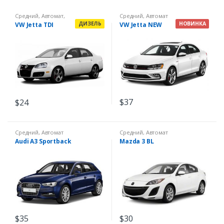
Средний
,
Автомат
,
Средний
,
Автомат
Дизель
ДИЗЕЛЬ
НОВИНКА
VW Jetta TDI
VW Jetta NEW
$
37
$
24
Средний
,
Автомат
Средний
,
Автомат
Audi A3 Sportback
Mazda 3 BL
$
35
$
30